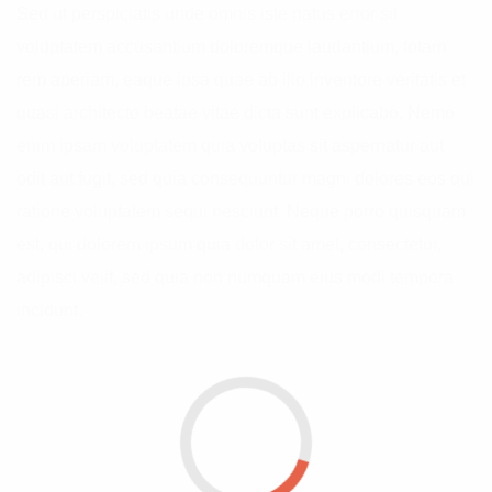
Sed ut perspiciatis unde omnis iste natus error sit
voluptatem accusantium doloremque laudantium, totam
rem aperiam, eaque ipsa quae ab illo inventore veritatis et
quasi architecto beatae vitae dicta sunt explicabo. Nemo
enim ipsam voluptatem quia voluptas sit aspernatur aut
odit aut fugit, sed quia consequuntur magni dolores eos qui
ratione voluptatem sequi nesciunt. Neque porro quisquam
est, qui dolorem ipsum quia dolor sit amet, consectetur,
adipisci velit, sed quia non numquam eius modi tempora
incidunt.