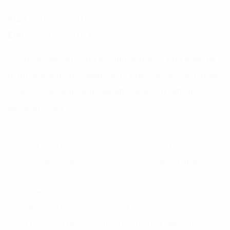
Start :
2018/03/24 11:00
End :
2018/12/26 00:00
Proin vestibulum nibh eu ante lobortis, non suscipit
diam fermentum. Vivamus ac odio nec ligula aliquet
finibus. Sed ante ante, sagittis at est at, efficitur
eleifend tortor.
U
t enim ad minim veniam, quis nostrud exercitation
ullamco laboris nisi ut aliquip ex ea commodo
consequat. Duis aute irure dolor in reprehenderit in
voluptate velit esse cillum dolore eu fugiat nulla pariatur
excepteur sint occaecat cupidatat non proident, sunt in
culpa qui officia deserunt mollit anim id est laborum. Sed ut