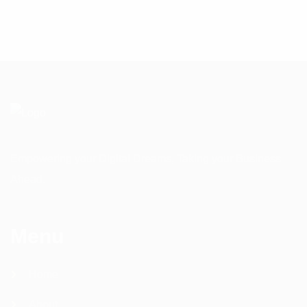
Empowering your Digital Dreams, Taking your Business
Ahead.
Menu
Home
About