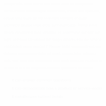
perspiciatis unde omnis iste natus error sit voluptatem
accusantium doloremque laudantium, totam rem aperiam,
eaque ipsa quae ab illo inventore veritatis et quasi
architecto beatae vitae dicta sunt explicabo. Nemo enim
ipsam voluptatem quia voluptas sit aspernatur aut odit aut
fugit, sed quia consequuntur magni dolores eos qui ratione
voluptatem sequi nesciunt. Neque porro quisquam est, qui
dolorem ipsum quia dolor sit amet, consectetur, adipisci
velit, sed quia non numquam eius modi tempora incidunt ut
labore et dolore magnam aliquam quaerat voluptatem.
It can answer common questions
It can demonstrate how a product or service works
It can discuss current trends