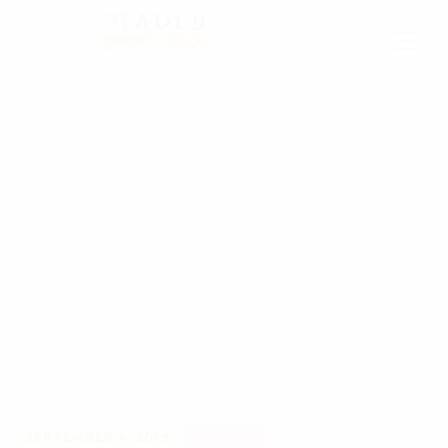
Aliquam eget tortor
sollicitudin
HOME
EVENTS
ALIQUAM EGET TORTOR
SOLLICITUDIN
SEPTEMBER 4, 2019
10:31 AM