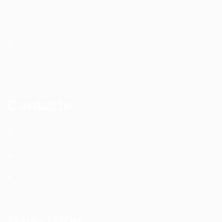
Services
Blog
Contacts
Contacts
(+91) 90519 77553
info@madlydigital.in
4/3 Kundu lane, Bhowanipore, Kolkata 700025, West
Bengal, India
Newsletter